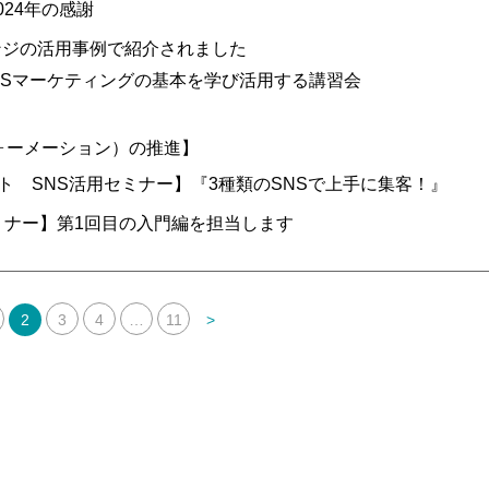
24年の感謝
ンジの活用事例で紹介されました
NSマーケティングの基本を学び活用する講習会
フォーメーション）の推進】
ート SNS活用セミナー】『3種類のSNSで上手に集客！』
セミナー】第1回目の入門編を担当します
2
3
4
…
11
>